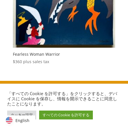
Fearless Woman Warrior
$
360
plus sales tax
Copyright & All Rights Reserved, RUFUS LIN STUDIO
「すべての Cookie を許可する」をクリックすると、デバ
Terms of Use & Privacy Policy
イスに Cookie を保存し、情報を開示できることに同意し
たことになります。
クッキー設定
すべての Cookie を許可する
English
English